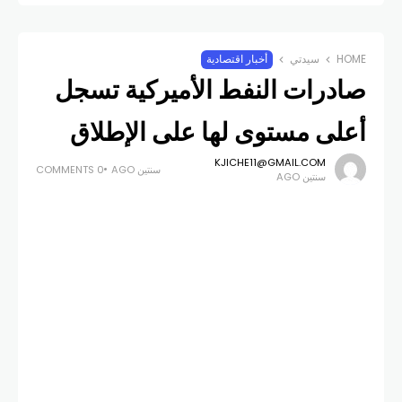
HOME
سيدتي
أخبار اقتصادية
صادرات النفط الأميركية تسجل
أعلى مستوى لها على الإطلاق
KJICHE11@GMAIL.COM
سنتين AGO
0 COMMENTS
سنتين AGO
ارتفعت صادرات الولايات المتحدة
من المنتجات البترولية إلى مستوى
قياسي بلغ 7.62 مليون برميل يوميا في
الأسبوع المنتهي في أول تشرين