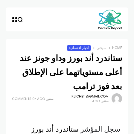
HOME
سيدتي
أخبار اقتصادية
ستاندرد أند بورز وداو جونز عند
أعلى مستوياتهما على الإطلاق
بعد فوز ترامب
KJICHE11@GMAIL.COM
سنتين AGO
0 COMMENTS
سنتين AGO
سجل المؤشر
ستاندرد أند بورز