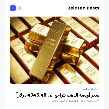
Related Posts
أخبار
الج
بير
COM
أخبار اقتصادية
سعر أونصة الذهب يتراجع الى ​4345.48 دولاراً
KJICHE11@GMAIL.COM
5 أشهر AGO