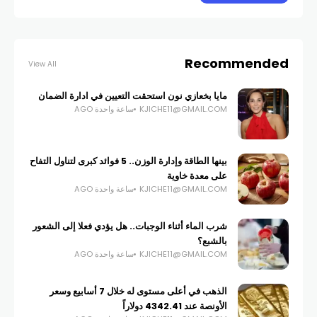
Recommended
View All
مايا بخعازي نون استحقت التعيين في ادارة الضمان
KJICHE11@GMAIL.COM
ساعة واحدة AGO
بينها الطاقة وإدارة الوزن.. 5 فوائد كبرى لتناول التفاح
على معدة خاوية
KJICHE11@GMAIL.COM
ساعة واحدة AGO
شرب الماء أثناء الوجبات.. هل يؤدي فعلا إلى الشعور
بالشبع؟
KJICHE11@GMAIL.COM
ساعة واحدة AGO
الذهب في أعلى مستوى له خلال 7 أسابيع وسعر
الأونصة عند 4342.41 دولاراً