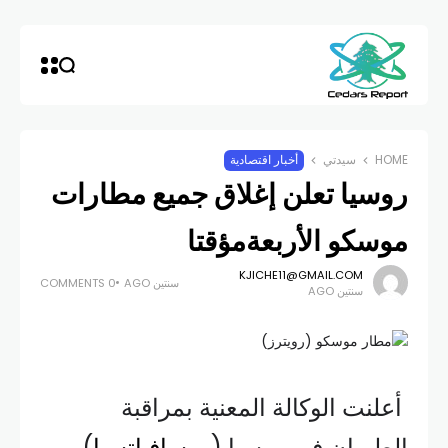
HOME
سيدتي
أخبار اقتصادية
روسيا تعلن إغلاق جميع مطارات
موسكو الأربعةمؤقتا
KJICHE11@GMAIL.COM
سنتين AGO
0 COMMENTS
سنتين AGO
أعلنت الوكالة المعنية بمراقبة
الطيران في روسيا (
روسافياتسيا
)