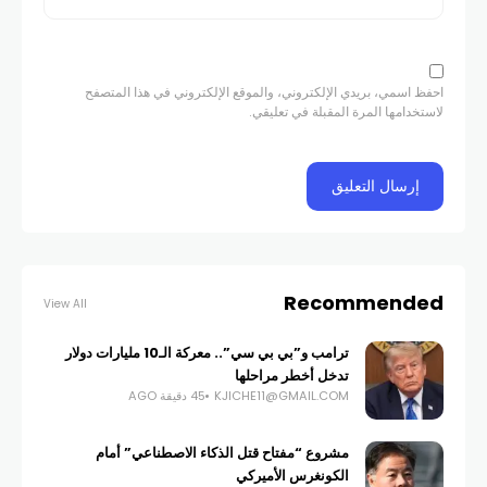
احفظ اسمي، بريدي الإلكتروني، والموقع الإلكتروني في هذا المتصفح
لاستخدامها المرة المقبلة في تعليقي.
Recommended
View All
ترامب و”بي بي سي”.. معركة الـ10 مليارات دولار
تدخل أخطر مراحلها
KJICHE11@GMAIL.COM
45 دقيقة AGO
مشروع “مفتاح قتل الذكاء الاصطناعي” أمام
الكونغرس الأميركي