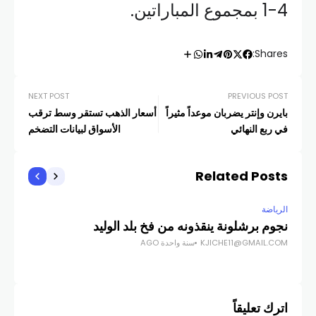
4-1 بمجموع المباراتين.
Shares:
NEXT POST
PREVIOUS POST
بايرن وإنتر يضربان موعداً مثيراً
أسعار الذهب تستقر وسط ترقب
في ربع النهائي
الأسواق لبيانات التضخم
Related Posts
الرياضة
الري
نجوم برشلونة ينقذونه من فخ بلد الوليد
صلا
KJICHE11@GMAIL.COM
سنة واحدة AGO
دور
COM
اترك تعليقاً