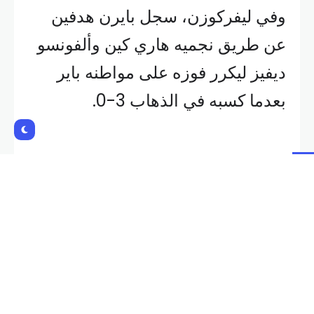
وفي ليفركوزن، سجل بايرن هدفين
عن طريق نجميه هاري كين وألفونسو
ديفيز ليكرر فوزه على مواطنه باير
بعدما كسبه في الذهاب 3-0.
وكرر إنتر ميلان فوزه على فينوورد في
الإياب 2-1 بعدما هزمه ذهاباً بهدفين
دون رد، ليتأهل بعد فوزه بمجموع
المباراتين 4-1.