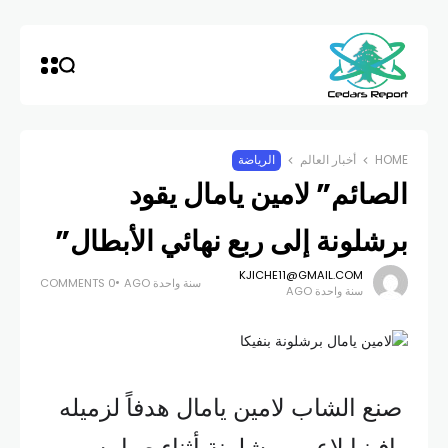
HOME
أخبار العالم
الرياضة
الصائم” لامين يامال يقود
برشلونة إلى ربع نهائي الأبطال”
KJICHE11@GMAIL.COM
سنة واحدة AGO
0 COMMENTS
سنة واحدة AGO
صنع الشاب لامين يامال هدفاً لزميله
رافينيا لاعب برشلونة أثناء صيامه