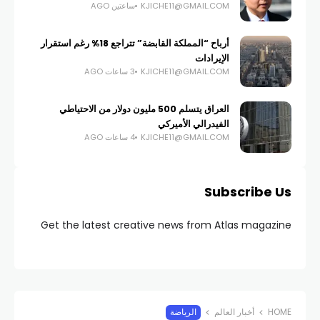
KJICHE11@GMAIL.COM
ساعتين AGO
أرباح “المملكة القابضة” تتراجع 18% رغم استقرار
الإيرادات
KJICHE11@GMAIL.COM
3 ساعات AGO
العراق يتسلم 500 مليون دولار من الاحتياطي
الفيدرالي الأميركي
KJICHE11@GMAIL.COM
4 ساعات AGO
Subscribe Us
Get the latest creative news from Atlas magazine
HOME
أخبار العالم
الرياضة