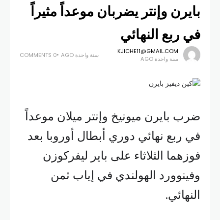
بايرن وإنتر يضربان موعداً مثيراً
في ربع النهائي
KJICHE11@GMAIL.COM
سنة واحدة AGO
0 COMMENTS
سنة واحدة AGO
ضرب بايرن ميونيخ وإنتر ميلان موعداً
في ربع نهائي دوري أبطال أوروبا بعد
فوزهما الثلاثاء على باير ليفركوزن
وفينوورد الهولندي في إياب ثمن
النهائي.