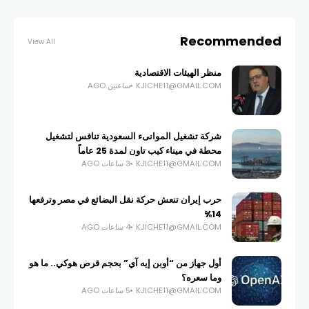
Recommended
View All
منظر الهيئات الاقتصادية
KJICHE11@GMAIL.COM
ساعتين AGO
شركة تشغيل الموانىء السعودية تنافس لتشغيل
محطة في ميناء كيب تاون لمدة 25 عاماً
KJICHE11@GMAIL.COM
3 ساعات AGO
حرب إيران تنعش حركة نقل البضائع في مصر وترفعها
14%
KJICHE11@GMAIL.COM
4 ساعات AGO
أول جهاز من “أوبن إيه آي” بحجم قرص هوكي.. ما هو
وما سعره؟
KJICHE11@GMAIL.COM
5 ساعات AGO