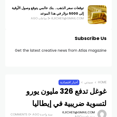
توقعات سعر الذهب.. بنك عالمي يتوقع وصول الأوقية
إلى 5000 دولار في هذا الموعد
KJICHE11@GMAIL.COM
3 ساعات AGO
Subscribe Us
Get the latest creative news from Atlas magazine
HOME
سيدتي
أخبار اقتصادية
غوغل تدفع 326 مليون يورو
لتسوية ضريبية في إيطاليا
KJICHE11@GMAIL.COM
سنة واحدة AGO
0 COMMENTS
سنة واحدة AGO