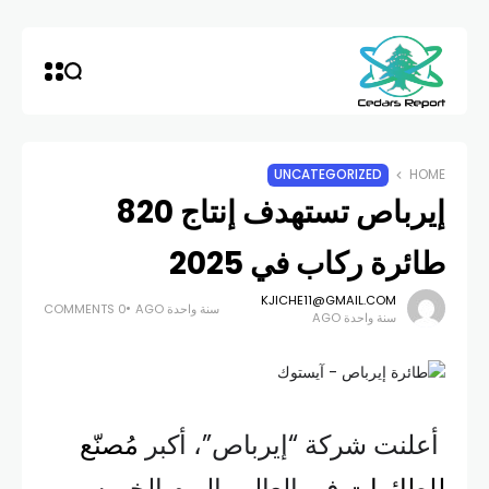
UNCATEGORIZED
HOME
إيرباص تستهدف إنتاج 820
طائرة ركاب في 2025
KJICHE11@GMAIL.COM
سنة واحدة AGO
0 COMMENTS
سنة واحدة AGO
أعلنت شركة “إيرباص”، أكبر
مُصنّع
للطائرات
في العالم، اليوم الخميس،