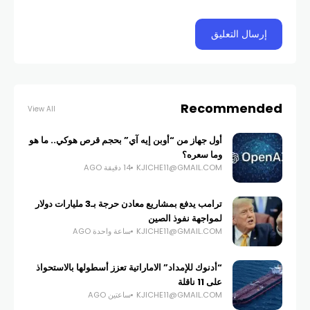
Recommended
View All
أول جهاز من “أوبن إيه آي” بحجم قرص هوكي.. ما هو
وما سعره؟
KJICHE11@GMAIL.COM
14 دقيقة AGO
ترامب يدفع بمشاريع معادن حرجة بـ3 مليارات دولار
لمواجهة نفوذ الصين
KJICHE11@GMAIL.COM
ساعة واحدة AGO
“أدنوك للإمداد” الاماراتية تعزز أسطولها بالاستحواذ
على 11 ناقلة
KJICHE11@GMAIL.COM
ساعتين AGO