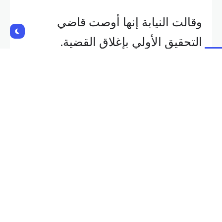
وقالت النيابة إنها أوصت قاضي
التحقيق الأولي بإغلاق القضية.
وكان
القضاء الإيطالي
يشتبه في أن
مجموعة غوغل لم
تدفع
الضرائب
المستحقة خلال الفترة
من 2015 إلى 2019.
وعقب اتفاق، شرعت الشركة في دفع
326 مليون يورو كضرائب وغرامات
وفوائد؛ لإنهاء نزاعها مع السلطات