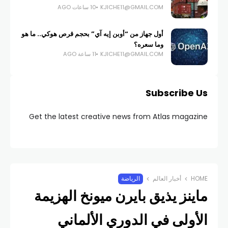
KJICHE11@GMAIL.COM
10 ساعات AGO
أول جهاز من “أوبن إيه آي” بحجم قرص هوكي.. ما هو
وما سعره؟
KJICHE11@GMAIL.COM
11 ساعة AGO
Subscribe Us
Get the latest creative news from Atlas magazine
HOME
أخبار العالم
الرياضة
ماينز يذيق بايرن ميونخ الهزيمة
الأولى في الدوري الألماني