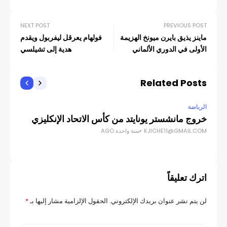
NEXT POST
PREVIOUS POST
ماينز يذيق بايرن ميونخ الهزيمة
فولهام يعرقل ليفربول ويقدم
الأولى في الدوري الألماني
هدية إلى تشيلسي
Related Posts
الرياضة
الري
خروج مانشستر يونايتد من كأس الاتحاد الإنكليزي
راي
KJICHE11@GMAIL.COM
سنة واحدة AGO
COM
اترك تعليقاً
لن يتم نشر عنوان بريدك الإلكتروني.
الحقول الإلزامية مشار إليها بـ
*