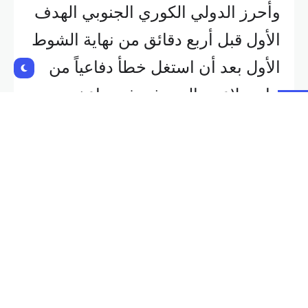
وأحرز الدولي الكوري الجنوبي الهدف
الأول قبل أربع دقائق من نهاية الشوط
الأول بعد أن استغل خطأ دفاعياً من
جانب لاعبي الضيوف، ثم ضاعف
اللاعب البالغ من العمر 32 عاماً تقدم
ماينز في الدقيقة 60.
وقلص ليروي ساني الفارق لبايرن،
الذي غاب عنه ثمانية لاعبين بسبب
الإصابة بما في ذلك الهداف هاري كين،
في الدقيقة 87.