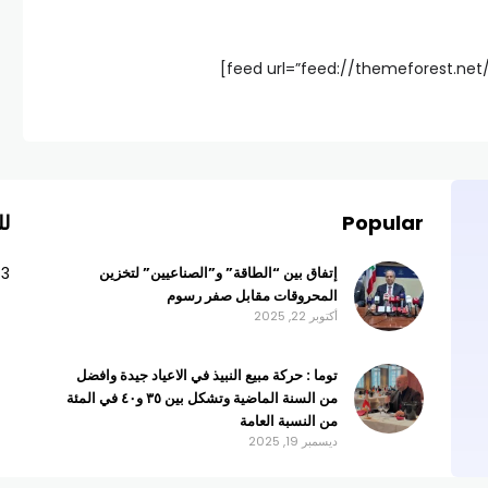
Popular
لل
63
إتفاق بين “الطاقة” و”الصناعيين” لتخزين
المحروقات مقابل صفر رسوم
أكتوبر 22, 2025
توما : حركة مبيع النبيذ في الاعياد جيدة وافضل
من السنة الماضية وتشكل بين ٣٥ و٤٠ في المئة
من النسبة العامة
ديسمبر 19, 2025