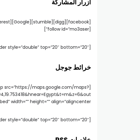
أزرار المشاركة
[follow id=”mo3aser”]
[divider style=”double” top=”20″ bottom=”20″]
خرائط جوجل
ap src=”https://maps.google.com/maps?
794,19.753418&hnear=Egypt&t=m&z=6&out
 width=”” height=”” align=”aligncenter”]
[divider style=”double” top=”20″ bottom=”20″]
خلاصات RSS