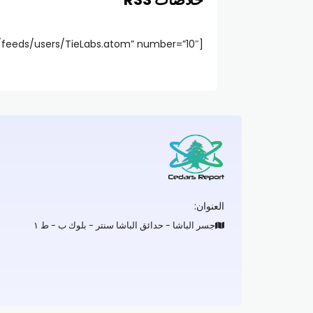
[feed url=”feed://themeforest.net/feeds/users/TieLabs.atom” number=”10″]
العنوان:
جسر الباشا - حدائق الباشا سنتر - بلوك ب - ط ١