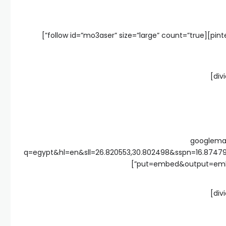
[facebook][digg][stumble][Google][pinterest][follow id=”mo3aser” size=”large” count=”true”]
[googlem
q=egypt&hl=en&sll=26.820553,30.802498&sspn=16.874
put=embed&output=embed”