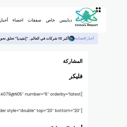
دبابيس
خاص
صفقات
احصاء
أخبار
أكبر 10 شركات في العالم.. “إنفيديا” تحلق نحو قمة 5.5 تريليون دولار
أخبار اقتصادية
المشاركة
فليكر
[flickr id=”44304079@N05″ number=”6″ orderby=”latest”]
[divider style=”double” top=”20″ bottom=”20″]