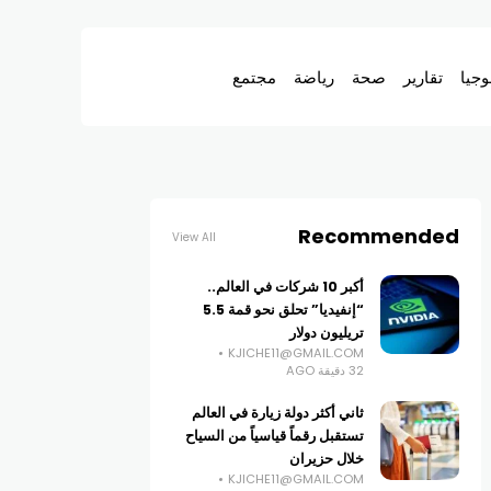
وجيا
تقارير
صحة
رياضة
مجتمع
Recommended
View All
أكبر 10 شركات في العالم..
“إنفيديا” تحلق نحو قمة 5.5
تريليون دولار
KJICHE11@GMAIL.COM
32 دقيقة AGO
ثاني أكثر دولة زيارة في العالم
تستقبل رقماً قياسياً من السياح
خلال حزيران
KJICHE11@GMAIL.COM