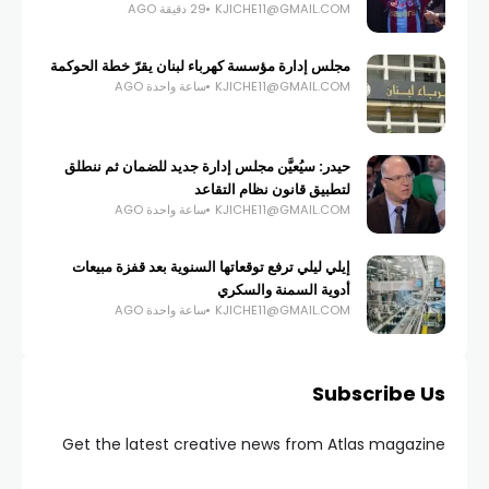
KJICHE11@GMAIL.COM
29 دقيقة AGO
مجلس إدارة مؤسسة كهرباء لبنان يقرّ خطة الحوكمة
KJICHE11@GMAIL.COM
ساعة واحدة AGO
حيدر: سيُعيَّن مجلس إدارة جديد للضمان ثم ننطلق
لتطبيق قانون نظام التقاعد
KJICHE11@GMAIL.COM
ساعة واحدة AGO
إيلي ليلي ترفع توقعاتها السنوية بعد قفزة مبيعات
أدوية السمنة والسكري
KJICHE11@GMAIL.COM
ساعة واحدة AGO
Subscribe Us
Get the latest creative news from Atlas magazine