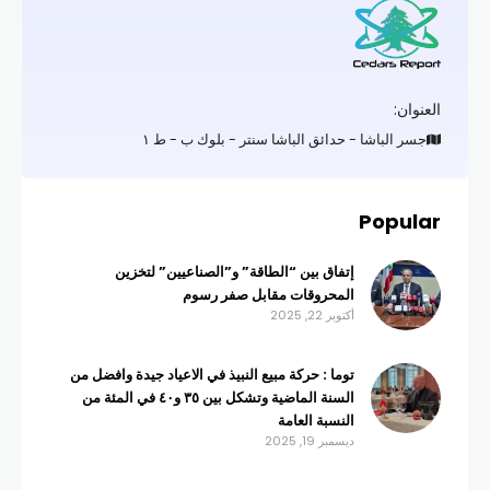
العنوان:
جسر الباشا - حدائق الباشا سنتر - بلوك ب - ط ١
Popular
إتفاق بين “الطاقة” و”الصناعيين” لتخزين
المحروقات مقابل صفر رسوم
أكتوبر 22, 2025
توما : حركة مبيع النبيذ في الاعياد جيدة وافضل من
السنة الماضية وتشكل بين ٣٥ و٤٠ في المئة من
النسبة العامة
ديسمبر 19, 2025