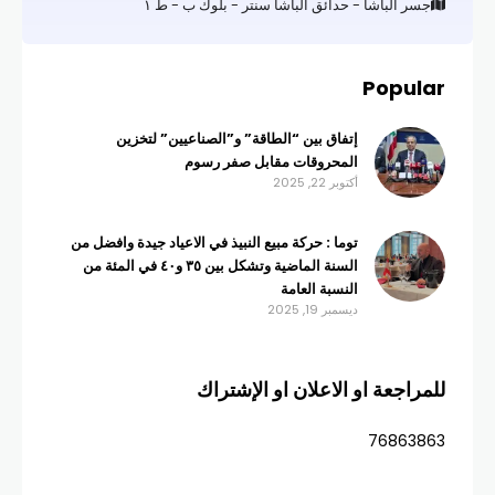
جسر الباشا - حدائق الباشا سنتر - بلوك ب - ط ١
Popular
إتفاق بين “الطاقة” و”الصناعيين” لتخزين
المحروقات مقابل صفر رسوم
أكتوبر 22, 2025
توما : حركة مبيع النبيذ في الاعياد جيدة وافضل من
السنة الماضية وتشكل بين ٣٥ و٤٠ في المئة من
النسبة العامة
ديسمبر 19, 2025
للمراجعة او الاعلان او الإشتراك
76863863