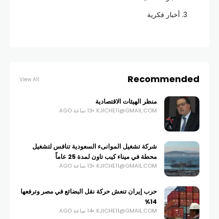
أخبار فكرية
Recommended
View All
منظر الهيئات الاقتصادية
KJICHE11@GMAIL.COM
13 ساعة AGO
شركة تشغيل الموانىء السعودية تنافس لتشغيل
محطة في ميناء كيب تاون لمدة 25 عاماً
KJICHE11@GMAIL.COM
13 ساعة AGO
حرب إيران تنعش حركة نقل البضائع في مصر وترفعها
14%
KJICHE11@GMAIL.COM
14 ساعة AGO